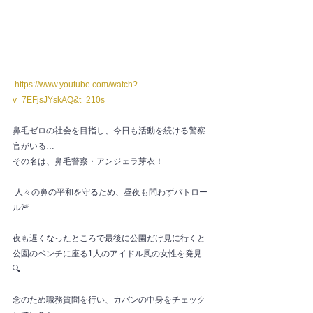
https://www.youtube.com/watch?
v=7EFjsJYskAQ&t=210s
鼻毛ゼロの社会を目指し、今日も活動を続ける警察
官がいる…
その名は、鼻毛警察・アンジェラ芽衣！
 人々の鼻の平和を守るため、昼夜も問わずパトロー
ル🚨 
夜も遅くなったところで最後に公園だけ見に行くと
公園のベンチに座る1人のアイドル風の女性を発見…
🔍 
念のため職務質問を行い、カバンの中身をチェック