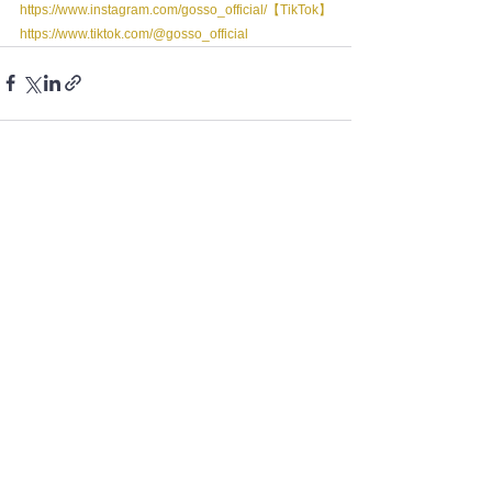
https://www.instagram.com/gosso_official/【TikTok】
https://www.tiktok.com/@gosso_official
すべて表示
最新記事