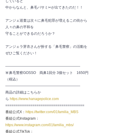
していると
中からなんと、鼻毛バサミ✂が出てきたのだ！！ 
アンジェ巡査は次々に鼻毛犯罪が増えるこの街から
人々の鼻の平和を
守ることができるのだろうか？
アンジェラ芽衣さんが扮する「鼻毛警察」の活動を
ぜひご覧ください！
—————————————————————
🚨鼻毛警察GOSSO　両鼻1回分 3個セット　1650円
（税込）
—————————————————————
商品の詳細はこちらか
ら 
https://www.hanagepolice.com
======================================
番組公式X：
https://twitter.com/01familia_MBS
番組公式Instagram：
https://www.instagram.com/01familia_mbs/
番組公式TikTok：