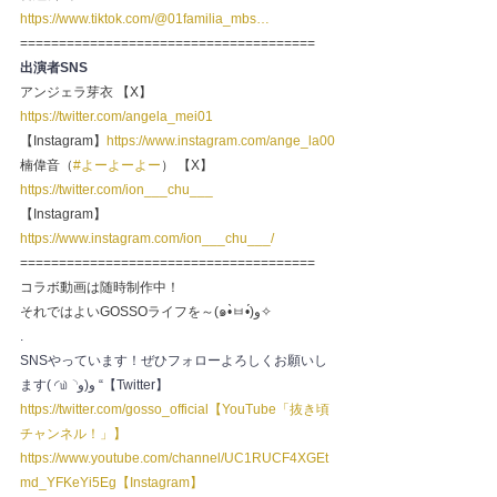
https://www.tiktok.com/@01familia_mbs…
======================================
出演者SNS
アンジェラ芽衣 【X】
https://twitter.com/angela_mei01
【Instagram】
https://www.instagram.com/ange_la00
楠偉音（
#よーよーよー
） 【X】
https://twitter.com/ion___chu___
【Instagram】
https://www.instagram.com/ion___chu___/
======================================
コラボ動画は随時制作中！
それではよいGOSSOライフを～(๑•̀ㅂ•́)و✧
.
SNSやっています！ぜひフォローよろしくお願いし
ます( ◜௰◝و(و “【Twitter】
https://twitter.com/gosso_official【YouTube「抜き頃
チャンネル！」】
https://www.youtube.com/channel/UC1RUCF4XGEt
md_YFKeYi5Eg【Instagram】