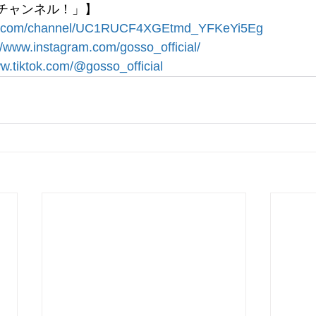
き頃チャンネル！」】
be.com/channel/UC1RUCF4XGEtmd_YFKeYi5Eg
//www.instagram.com/gosso_official/
ww.tiktok.com/@gosso_official