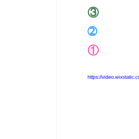
③
➁
①
https://video.wixstat