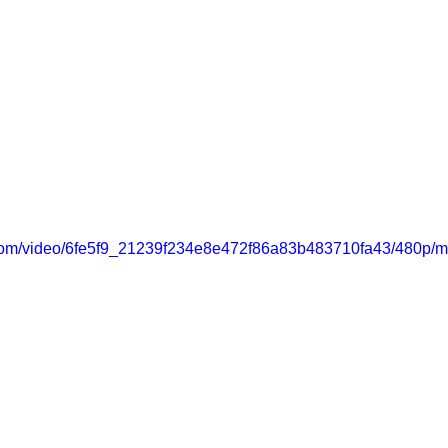
ic.com/video/6fe5f9_21239f234e8e472f86a83b483710fa43/480p/m