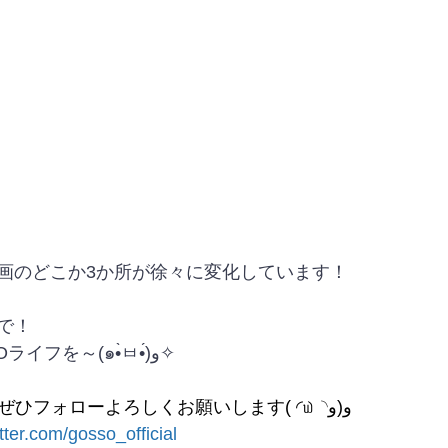
画のどこか3か所が徐々に変化しています！
で！
それではよいGOSSOライフを～(๑•̀ㅂ•́)و✧
SNSやっています！ぜひフォローよろしくお願いします( ◜௰◝و(و
itter.com/gosso_official