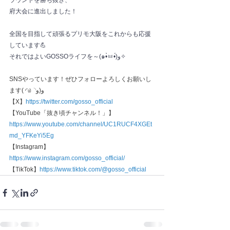
ラウンドを勝ち抜き、
府大会に進出しました！
全国を目指して頑張るプリモ大阪をこれからも応援
しています💪
それではよいGOSSOライフを～(๑•̀ㅂ•́)و✧
SNSやっています！ぜひフォローよろしくお願いし
ます( ◜௰◝و(و
【X】
https://twitter.com/gosso_official
【YouTube「抜き頃チャンネル！」】
https://www.youtube.com/channel/UC1RUCF4XGEt
md_YFKeYi5Eg
【Instagram】
https://www.instagram.com/gosso_official/
【TikTok】
https://www.tiktok.com/@gosso_official