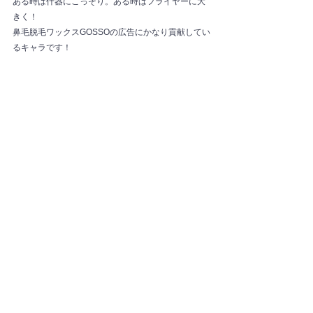
ある時は什器にこっそり。ある時はフライヤーに大
きく！
鼻毛脱毛ワックスGOSSOの広告にかなり貢献してい
るキャラです！