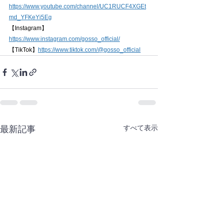
https://www.youtube.com/channel/UC1RUCF4XGEt
md_YFKeYi5Eg
【Instagram】
https://www.instagram.com/gosso_official/
【TikTok】
https://www.tiktok.com/@gosso_official
すべて表示
最新記事