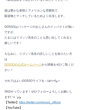
彼は豊かな表情とアメリカンな雰囲気で、
販促物とマッチしているためよく出没します。
GOSSOはパッケージのおじさんのインパクトが強い
ですが、
たまにはリゴッソ先生のことも思い出してくれると
嬉しいです！
ちなみに…リゴッソ先生の詳しいことを知りたい方
は
GOSSOの公式ホームページ
から情報をぜひご覧くだ
さい！
それではよいGOSSOライフを～(๑•̀ㅂ•́)و✧
SNSやっています！ぜひフォローよろしくお願いし
ます( ◜௰◝و(و 
【Twitter】
https://twitter.com/gosso_official
【YouTube】