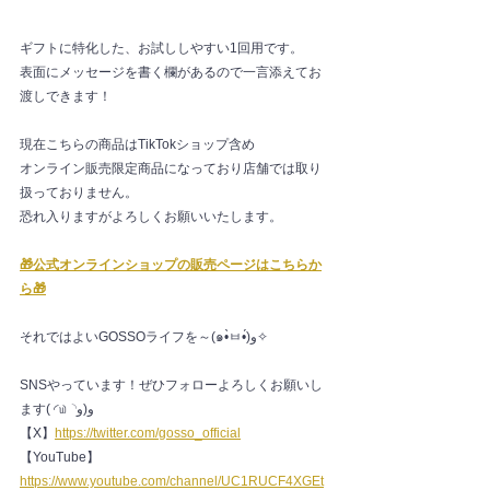
ギフトに特化した、お試ししやすい1回用です。
表面にメッセージを書く欄があるので一言添えてお
渡しできます！
現在こちらの商品はTikTokショップ含め
オンライン販売限定商品になっており店舗では取り
扱っておりません。
恐れ入りますがよろしくお願いいたします。
🎁公式オンラインショップの販売ページはこちらか
ら🎁
それではよいGOSSOライフを～(๑•̀ㅂ•́)و✧
SNSやっています！ぜひフォローよろしくお願いし
ます( ◜௰◝و(و
【X】
https://twitter.com/gosso_official
【YouTube】
https://www.youtube.com/channel/UC1RUCF4XGEt