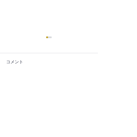
コメント
コメントを追加…
【ダイヤGETチャンス】
👻鼻毛業界初ホ
LINEでスペシャルガチャ
ッソ様』配信中
開催！