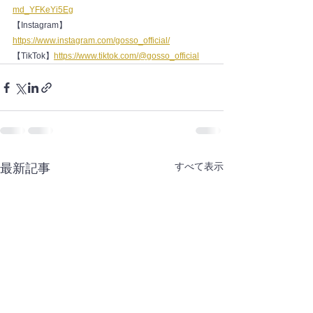
md_YFKeYi5Eg
【Instagram】
https://www.instagram.com/gosso_official/
【TikTok】
https://www.tiktok.com/@gosso_official
すべて表示
最新記事