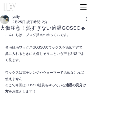
yutty
2月25日
読了時間: 2分
火傷注意！熱すぎない適温GOSSO🔥
こんにちは。ブログ担当のゆってぃです。
鼻毛脱毛ワックスGOSSOのワックスを温めすぎて
鼻に入れるときに火傷しそう…という声をSNSでよ
く見ます。
ワックスは電子レンジやウォーマーで温めなければ
使えません。
そこで今回はGOSSO社員もやっている
適温の見分け
方
をお教えします！