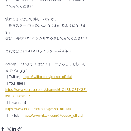
れてみてください！
慣れるまでは少し難しいですが、
一度マスターすればなんとなくわかるようになりま
す。
ぜひ一流のGOSSOソムリエめざしてみてください！
それではよいGOSSOライフを～(๑•̀ㅂ•́)و✧
SNSやっています！ぜひフォローよろしくお願いし
ます( ◜௰◝و(و “
【Twitter】
https://twitter.com/gosso_official
【YouTube】
https://www.youtube.com/channel/UC1RUCF4XGEt
md_YFKeYi5Eg
【Instagram】
https://www.instagram.com/gosso_official/
【TikTok】
https://www.tiktok.com/@gosso_official