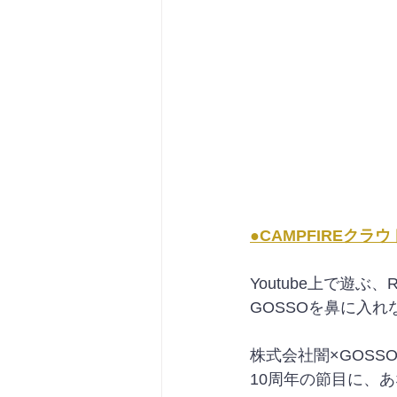
●CAMPFIREク
Youtube上で遊
GOSSOを鼻に入
株式会社闇×GOS
10周年の節目に、