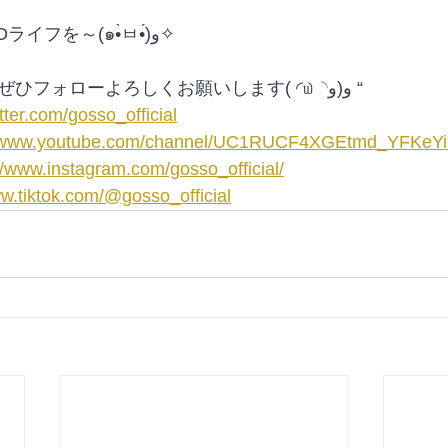
それではよいGOSSOライフを～(๑•̀ㅂ•́)و✧
SNSやっています！ぜひフォローよろしくお願いします( ◜௰◝و(و “
itter.com/gosso_official
//www.youtube.com/channel/UC1RUCF4XGEtmd_YFKeY
//www.instagram.com/gosso_official/
ww.tiktok.com/@gosso_official