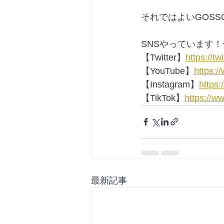
【Twitter】
https://tw
【YouTube】
https:
【Instagram】
https:
【TikTok】
https://w
最新記事