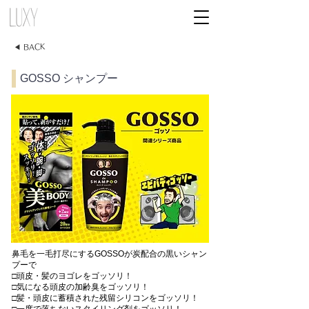
◀ BACK
GOSSO シャンプー
鼻毛を一毛打尽にするGOSSOが炭配合の黒いシャン
プーで
□頭皮・髪のヨゴレをゴッソリ！
□気になる頭皮の加齢臭をゴッソリ！
□髪・頭皮に蓄積された残留シリコンをゴッソリ！