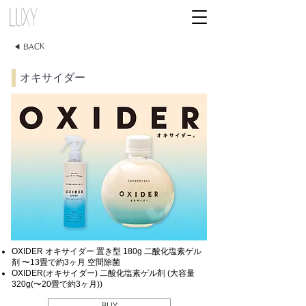
◀ BACK
オキサイダー
OXIDER オキサイダー 置き型 180g 二酸化塩素ゲル
剤 〜13畳で約3ヶ月 空間除菌
OXIDER(オキサイダー) 二酸化塩素ゲル剤 (大容量
320g(〜20畳で約3ヶ月))
BUY